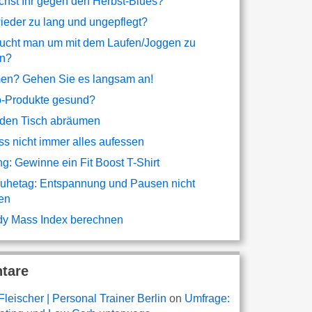
hst Ihr gegen den Herbst-Blues?
ieder zu lang und ungepflegt?
ucht man um mit dem Laufen/Joggen zu
en?
n? Gehen Sie es langsam an!
o-Produkte gesund?
 den Tisch abräumen
s nicht immer alles aufessen
g: Gewinne ein Fit Boost T-Shirt
uhetag: Entspannung und Pausen nicht
en
y Mass Index berechnen
tare
Fleischer | Personal Trainer Berlin
on
Umfrage: