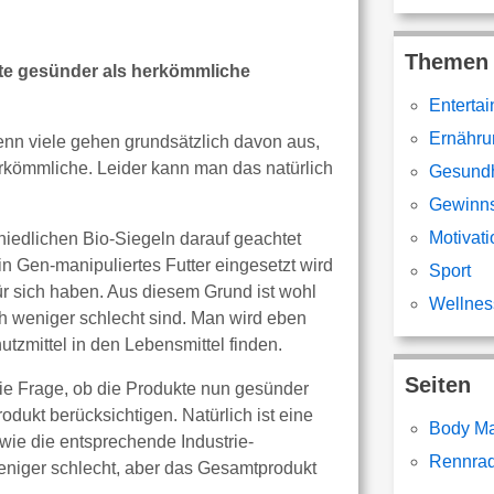
Themen
kte gesünder als herkömmliche
Enterta
Ernähru
denn viele gehen grundsätzlich davon aus,
rkömmliche. Leider kann man das natürlich
Gesundh
Gewinns
Motivati
chiedlichen Bio-Siegeln darauf geachtet
n Gen-manipuliertes Futter eingesetzt wird
Sport
r sich haben. Aus diesem Grund ist wohl
Wellnes
h weniger schlecht sind. Man wird eben
tzmittel in den Lebensmittel finden.
Seiten
die Frage, ob die Produkte nun gesünder
odukt berücksichtigen. Natürlich ist eine
Body Ma
ie die entsprechende Industrie-
Rennrad
weniger schlecht, aber das Gesamtprodukt