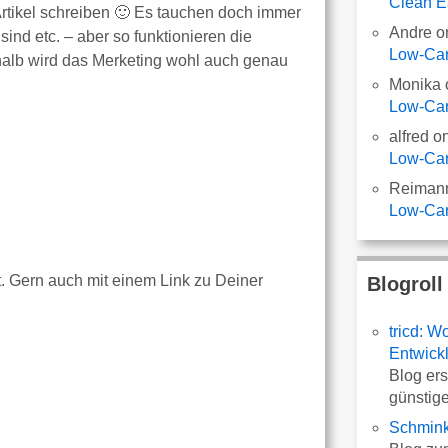
Clean E
rtikel schreiben 🙂 Es tauchen doch immer
Andre
o
sind etc. – aber so funktionieren die
Low-Car
alb wird das Merketing wohl auch genau
Monika
Low-Car
alfred
o
Low-Car
Reiman
Low-Car
t. Gern auch mit einem Link zu Deiner
Blogroll
tricd: 
Entwick
Blog er
günsti
Schmin