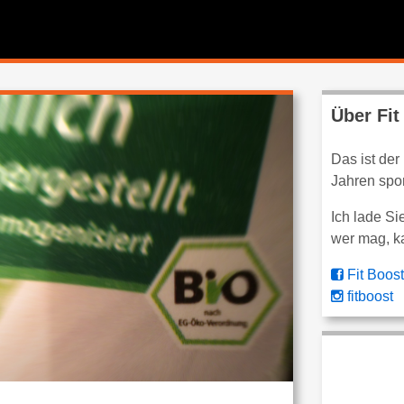
Über Fit
Das ist der
Jahren spor
Ich lade Si
wer mag, k
Fit Boost
fitboost