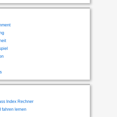
inment
ng
eit
piel
on
s
ss Index Rechner
 fahren lernen