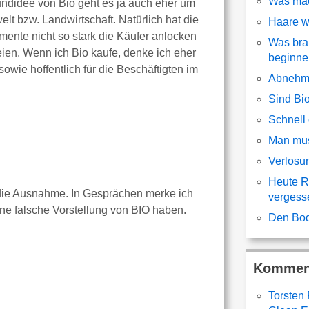
Was mac
ndidee von Bio geht es ja auch eher um
elt bzw. Landwirtschaft. Natürlich hat die
Haare w
ente nicht so stark die Käufer anlocken
Was bra
eien. Wenn ich Bio kaufe, denke ich eher
beginn
owie hoffentlich für die Beschäftigten im
Abnehme
Sind Bi
Schnell
Man mus
Verlosun
Heute R
h die Ausnahme. In Gesprächen merke ich
vergess
ne falsche Vorstellung von BIO haben.
Den Bod
Kommen
Torsten 