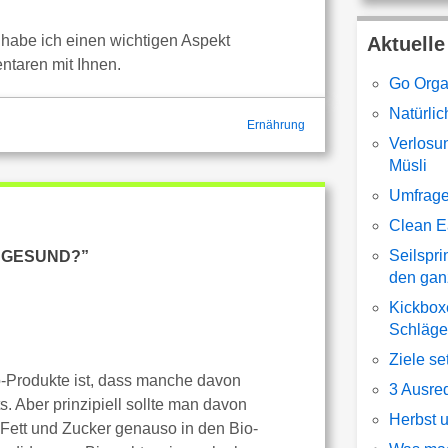
habe ich einen wichtigen Aspekt
Aktuelle
ntaren mit Ihnen.
Go Orga
Natürli
Ernährung
Verlosu
Müsli
Umfrage
Clean E
Seilspri
E GESUND?”
den gan
Kickboxe
Schläge
Ziele s
o-Produkte ist, dass manche davon
3 Ausre
. Aber prinzipiell sollte man davon
Herbst 
s Fett und Zucker genauso in den Bio-